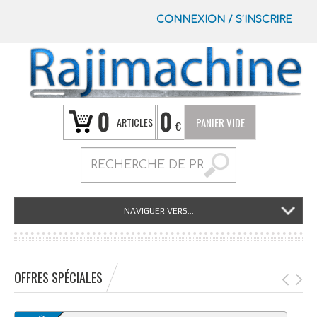
CONNEXION
/
S’INSCRIRE
0
0
ARTICLES
PANIER VIDE
€
NAVIGUER VERS...
OFFRES SPÉCIALES