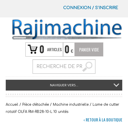
CONNEXION
/
S’INSCRIRE
0
0
ARTICLES
PANIER VIDE
€
NAVIGUER VERS...
Accueil
/
Pièce détachée
/
Machine industrielle
/ Lame de cutter
rotatif OLFA RM-RB28-10-L 10 unités
‹ RETOUR À LA BOUTIQUE