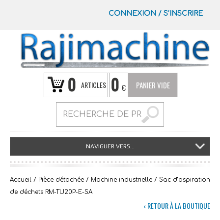
CONNEXION
/
S’INSCRIRE
0
0
ARTICLES
PANIER VIDE
€
NAVIGUER VERS...
Accueil
/
Pièce détachée
/
Machine industrielle
/ Sac d’aspiration
de déchets RM-TU20P-E-SA
‹ RETOUR À LA BOUTIQUE