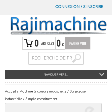
CONNEXION
/
S’INSCRIRE
0
0
ARTICLES
PANIER VIDE
€
NAVIGUER VERS...
Accueil
/
Machine à coudre industrielle
/
Surjeteuse
industrielle
/ Simple entrainement