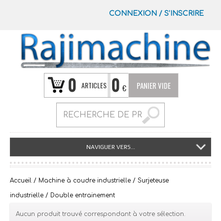
CONNEXION
/
S’INSCRIRE
0
0
ARTICLES
PANIER VIDE
€
NAVIGUER VERS...
Accueil
/
Machine à coudre industrielle
/
Surjeteuse
industrielle
/ Double entrainement
Aucun produit trouvé correspondant à votre sélection.