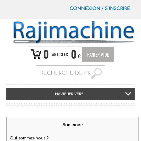
CONNEXION
/
S’INSCRIRE
0
0
ARTICLES
PANIER VIDE
€
NAVIGUER VERS...
Sommaire
Qui sommes-nous ?