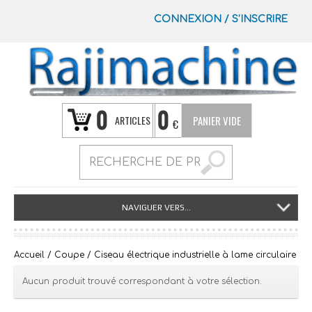
CONNEXION
/
S’INSCRIRE
0
0
ARTICLES
PANIER VIDE
€
NAVIGUER VERS...
Accueil
/
Coupe
/ Ciseau électrique industrielle à lame circulaire
Aucun produit trouvé correspondant à votre sélection.