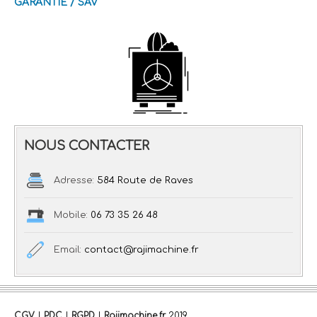
GARANTIE / SAV
NOUS CONTACTER
Adresse:
584 Route de Raves
Mobile:
06 73 35 26 48
Email:
contact@rajimachine.fr
CGV
|
PDC
|
RGPD
|
Rajimachine.fr
2019