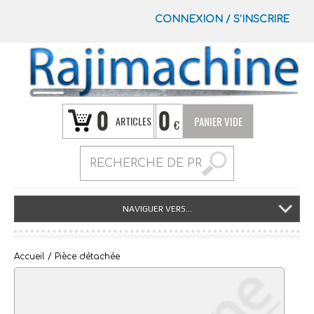
CONNEXION
/
S’INSCRIRE
0
0
ARTICLES
PANIER VIDE
€
NAVIGUER VERS...
Accueil
/ Pièce détachée