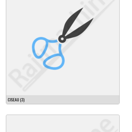
CISEAU
(3)