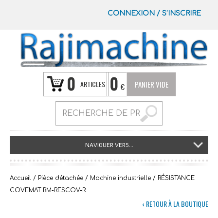
CONNEXION
/
S’INSCRIRE
0
0
ARTICLES
PANIER VIDE
€
NAVIGUER VERS...
Accueil
/
Pièce détachée
/
Machine industrielle
/ RÉSISTANCE
COVEMAT RM-RESCOV-R
‹ RETOUR À LA BOUTIQUE