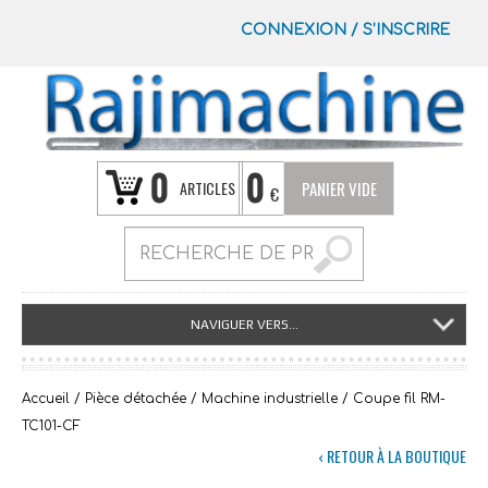
CONNEXION
/
S’INSCRIRE
0
0
ARTICLES
PANIER VIDE
€
NAVIGUER VERS...
Accueil
/
Pièce détachée
/
Machine industrielle
/ Coupe fil RM-
TC101-CF
‹ RETOUR À LA BOUTIQUE