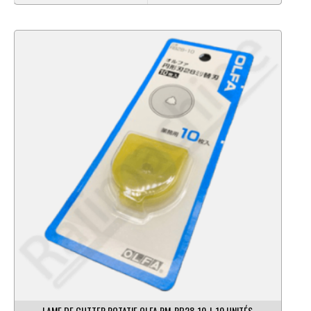
LAME DE CUTTER ROTATIF OLFA RM-RB28-10-L 10 UNITÉS