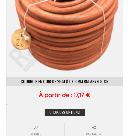
COURROIE EN CUIR DE 25 M Ø DE 8 MM RM-A979-8-CR
À partir de :
17,17
€
CHOIX DES OPTIONS
DÉTAILS
PARTAGER