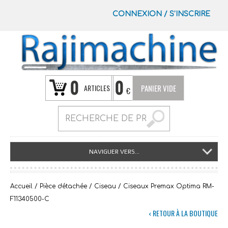
CONNEXION
/
S’INSCRIRE
0
0
ARTICLES
PANIER VIDE
€
NAVIGUER VERS...
Accueil
/
Pièce détachée
/
Ciseau
/ Ciseaux Premax Optima RM-
F11340500-C
‹ RETOUR À LA BOUTIQUE