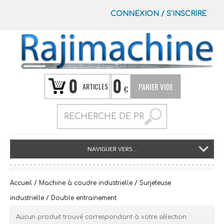
CONNEXION
/
S’INSCRIRE
0
0
ARTICLES
PANIER VIDE
€
NAVIGUER VERS...
Accueil
/
Machine à coudre industrielle
/
Surjeteuse
industrielle
/ Double entrainement
Aucun produit trouvé correspondant à votre sélection.