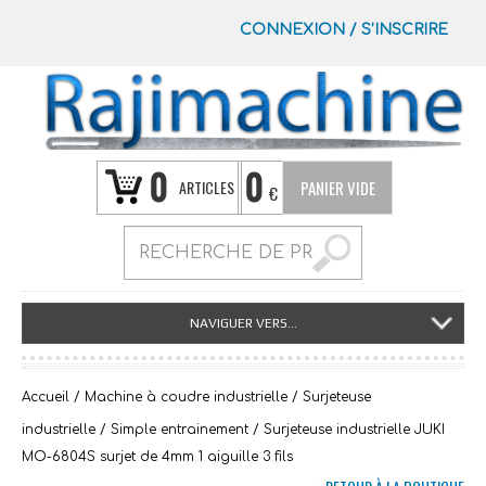
CONNEXION
/
S’INSCRIRE
0
0
ARTICLES
PANIER VIDE
€
NAVIGUER VERS...
Accueil
/
Machine à coudre industrielle
/
Surjeteuse
industrielle
/
Simple entrainement
/ Surjeteuse industrielle JUKI
MO-6804S surjet de 4mm 1 aiguille 3 fils