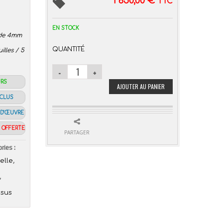
1 650,00
€
TTC
EN STOCK
t de 4mm
QUANTITÉ
lles / 5
URS
AJOUTER AU PANIER
NCLUS
 D’ŒUVRE
€ OFFERTE
PARTAGER
ries :
,
elle
,
ssus