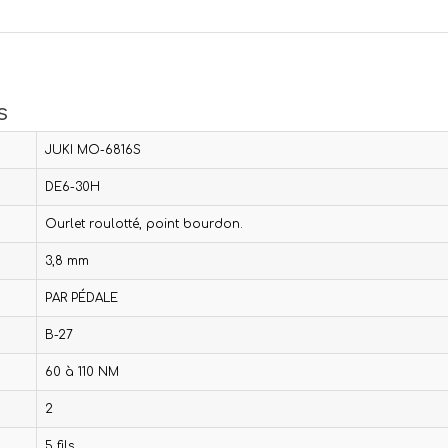
s
JUKI MO-6816S
DE6-30H
Ourlet roulotté, point bourdon.
3,8 mm
PAR PÉDALE
B-27
60 à 110 NM
2
5 fils