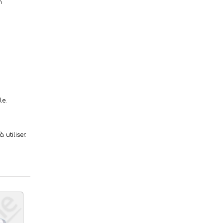
n
le.
utiliser.