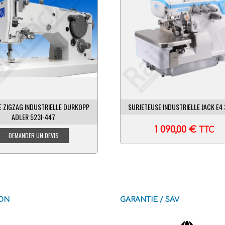
 ZIGZAG INDUSTRIELLE DURKOPP
SURJETEUSE INDUSTRIELLE JACK E4 
ADLER 523I-447
1 090,00
€
TTC
SON
GARANTIE / SAV