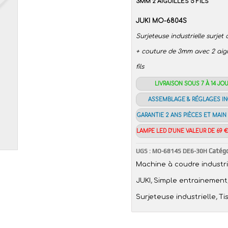
3MM 2 AIGUILLES 5 FILS
JUKI MO-6804S
Surjeteuse industrielle surje
+ couture de 3mm avec 2 aigui
fils
LIVRAISON SOUS 7 À 14 JO
ASSEMBLAGE & RÉGLAGES I
GARANTIE 2 ANS PIÈCES ET MAIN
LAMPE LED D’UNE VALEUR DE 69 
Catégo
UGS :
MO-6814S DE6-30H
Machine à coudre industri
,
JUKI
Simple entrainement
,
Surjeteuse industrielle
Ti