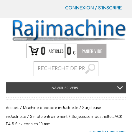
CONNEXION
/
S’INSCRIRE
0
0
ARTICLES
PANIER VIDE
€
NAVIGUER VERS...
Accueil
/
Machine à coudre industrielle
/
Surjeteuse
industrielle
/
Simple entrainement
/ Surjeteuse industrielle JACK
E4 5 fils Jeans en 10 mm