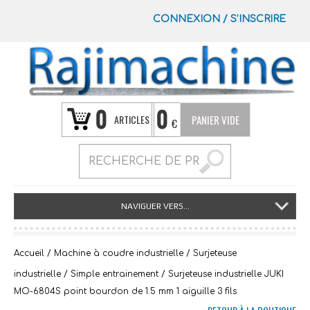
CONNEXION
/
S’INSCRIRE
0
0
ARTICLES
PANIER VIDE
€
NAVIGUER VERS...
Accueil
/
Machine à coudre industrielle
/
Surjeteuse
industrielle
/
Simple entrainement
/ Surjeteuse industrielle JUKI
MO-6804S point bourdon de 1.5 mm 1 aiguille 3 fils