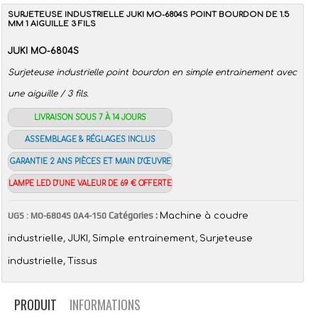
SURJETEUSE INDUSTRIELLE JUKI MO-6804S POINT BOURDON DE 1.5
MM 1 AIGUILLE 3 FILS
JUKI MO-6804S
Surjeteuse industrielle point bourdon en simple entrainement avec
une aiguille / 3 fils.
LIVRAISON SOUS 7 À 14 JOURS
ASSEMBLAGE & RÉGLAGES INCLUS
GARANTIE 2 ANS PIÈCES ET MAIN D’ŒUVRE
LAMPE LED D’UNE VALEUR DE 69 € OFFERTE
Catégories :
UGS :
MO-6804S 0A4-150
Machine à coudre
,
,
,
industrielle
JUKI
Simple entrainement
Surjeteuse
,
industrielle
Tissus
PRODUIT
INFORMATIONS