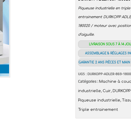
Piqueuse industrielle en triple
entrainement DURKOPP ADLE
180020 / moteur avec positi
d’aiguille.
LIVRAISON SOUS 7 À 14 JO
ASSEMBLAGE & RÉGLAGES I
GARANTIE 2 ANS PIÈCES ET MAIN
UGS :
DURKOPP-ADLER-869-180
Catégories :
Machine à cou
,
,
industrielle
Cuir
DURKOPP
,
Piqueuse industrielle
Tiss
Triple entrainement