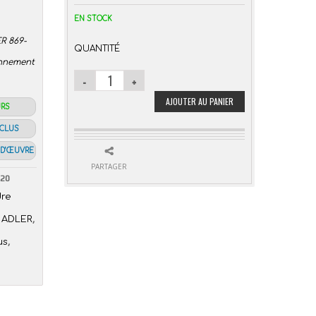
EN STOCK
R 869-
QUANTITÉ
onnement
AJOUTER AU PANIER
URS
NCLUS
 D’ŒUVRE
PARTAGER
020
dre
,
 ADLER
,
us