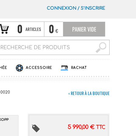
CONNEXION
/
S’INSCRIRE
0
0
PANIER VIDE
ARTICLES
€
HÉE
ACCESSOIRE
RACHAT
‹ RETOUR À LA BOUTIQUE
80020
KOPP
5 990,00
€
TTC