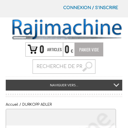
CONNEXION
/
S’INSCRIRE
0
0
ARTICLES
PANIER VIDE
€
NAVIGUER VERS...
Accueil
/ DURKOPP ADLER