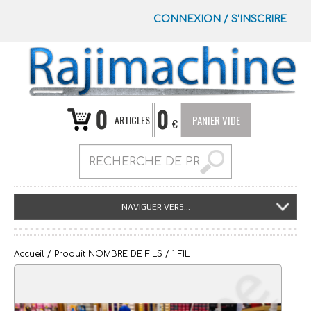
CONNEXION
/
S’INSCRIRE
0
0
ARTICLES
PANIER VIDE
€
NAVIGUER VERS...
Accueil
/ Produit NOMBRE DE FILS / 1 FIL