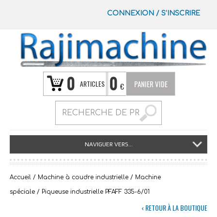
CONNEXION
/
S’INSCRIRE
0
0
ARTICLES
PANIER VIDE
€
NAVIGUER VERS...
Accueil
/
Machine à coudre industrielle
/
Machine
spéciale
/ Piqueuse industrielle PFAFF 335-6/01
‹ RETOUR À LA BOUTIQUE