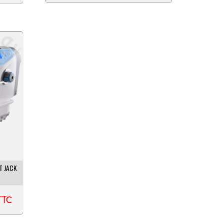
T JACK
TTC