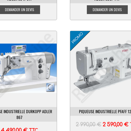
SE INDUSTRIELLE DURKOPP ADLER
PIQUEUSE INDUSTRIELLE PFAFF 1
867
2 990,00
€
2 590,00
€
4 490,00
€
TTC