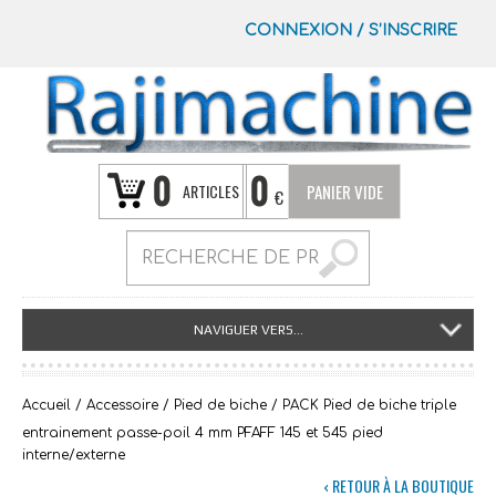
CONNEXION
/
S’INSCRIRE
0
0
ARTICLES
PANIER VIDE
€
NAVIGUER VERS...
Accueil
/
Accessoire
/
Pied de biche
/ PACK Pied de biche triple
entrainement passe-poil 4 mm PFAFF 145 et 545 pied
interne/externe
‹ RETOUR À LA BOUTIQUE