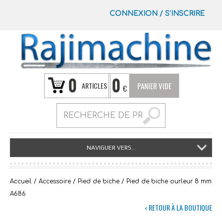
CONNEXION
/
S’INSCRIRE
0
0
ARTICLES
PANIER VIDE
€
NAVIGUER VERS...
Accueil
/
Accessoire
/
Pied de biche
/ Pied de biche ourleur 8 mm
A686
‹ RETOUR À LA BOUTIQUE