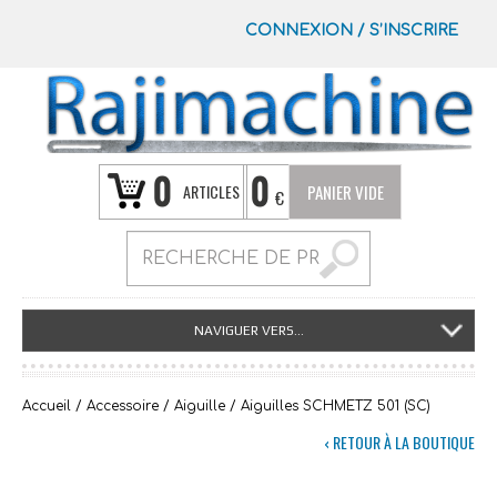
CONNEXION
/
S’INSCRIRE
0
0
ARTICLES
PANIER VIDE
€
NAVIGUER VERS...
Accueil
/
Accessoire
/
Aiguille
/ Aiguilles SCHMETZ 501 (SC)
‹ RETOUR À LA BOUTIQUE