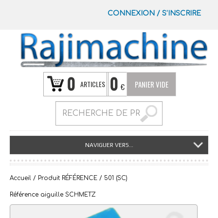
CONNEXION
/
S’INSCRIRE
0
0
ARTICLES
PANIER VIDE
€
NAVIGUER VERS...
Accueil
/ Produit RÉFÉRENCE / 501 (SC)
Référence aiguille SCHMETZ