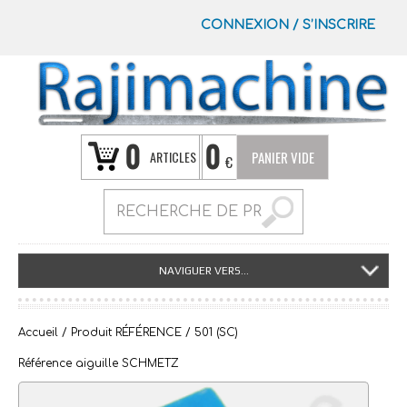
CONNEXION
/
S’INSCRIRE
0
0
ARTICLES
PANIER VIDE
€
NAVIGUER VERS...
Accueil
/ Produit RÉFÉRENCE / 501 (SC)
Référence aiguille SCHMETZ