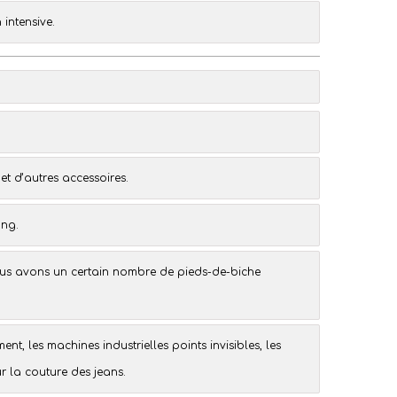
intensive.
 et d’autres
accessoires
.
ong
.
ous avons un certain nombre de
pieds-de-biche
ment, les
machines industrielles points invisibles
, les
ur la
couture des jeans
.