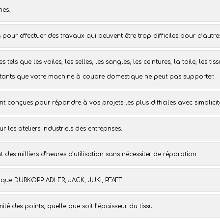
hes.
 pour effectuer des travaux qui peuvent être trop difficiles pour d’autr
es tels que les
voiles
, les
selles
, les
sangles
, les
ceintures
, la
toile
, les
tis
stants que votre
machine à coudre domestique
ne peut pas supporter.
t conçues pour répondre à vos projets les plus difficiles avec simplicit
ur les
ateliers industriels des entreprises
.
 des milliers d’heures d’utilisation sans nécessiter de réparation.
s que
DURKOPP ADLER
,
JACK
,
JUKI
,
PFAFF
.
té des points, quelle que soit l’épaisseur du tissu.