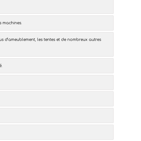
es machines.
sus d’ameublement
, les
tentes
et de nombreux autres
é.