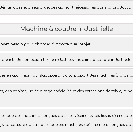
émarrages et arrêts brusques qui sont nécessaires dans la production 
Machine à coudre industrielle
s avez besoin pour aborder n’importe quel projet !
matériels de confection textile industriels
, machine à coudre industrielle,
ges en aluminium qui s’adapteront à la plupart des
machines à bras l
es
, des
chaises
, un
éclairage spécialisé
et des
extensions de table
, et n
elles que des machines conçues pour les vêtements, les tissus d’ameuble
gs
, la couture du cuir, ainsi que les machines spécialement conçues po