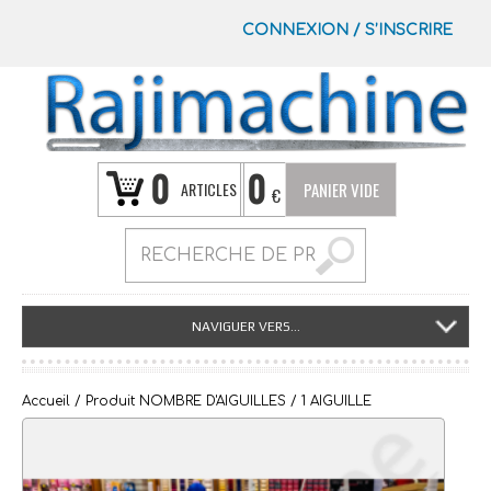
CONNEXION
/
S’INSCRIRE
0
0
ARTICLES
PANIER VIDE
€
NAVIGUER VERS...
Accueil
/ Produit NOMBRE D'AIGUILLES / 1 AIGUILLE