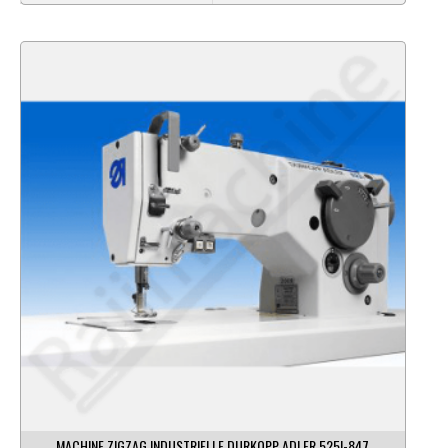
MACHINE ZIGZAG INDUSTRIELLE DURKOPP ADLER 525I-847