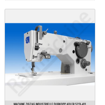
MACHINE ZIGZAG INDUSTRIELLE DURKOPP ADLER 523I-411