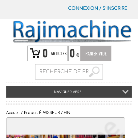
CONNEXION
/
S’INSCRIRE
0
0
ARTICLES
PANIER VIDE
€
NAVIGUER VERS...
Accueil
/ Produit ÉPAISSEUR / FIN