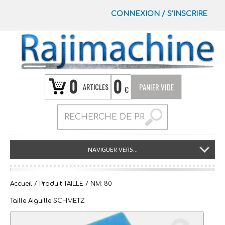
CONNEXION
/
S’INSCRIRE
0
0
ARTICLES
PANIER VIDE
€
NAVIGUER VERS...
Accueil
/ Produit TAILLE / NM: 80
Taille Aiguille SCHMETZ