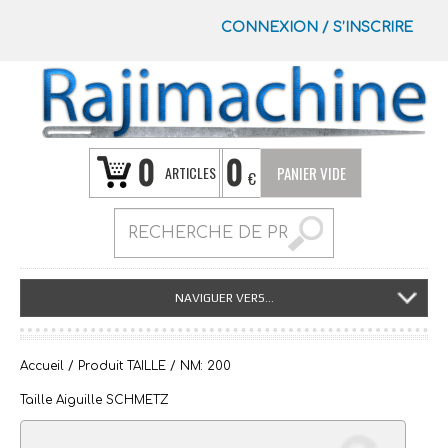
CONNEXION
/
S’INSCRIRE
0
0
ARTICLES
PANIER VIDE
€
NAVIGUER VERS...
Accueil
/ Produit TAILLE / NM: 200
Taille Aiguille SCHMETZ