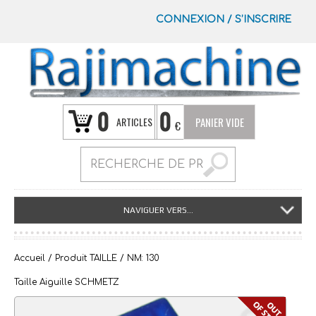
CONNEXION
/
S’INSCRIRE
0
0
ARTICLES
PANIER VIDE
€
NAVIGUER VERS...
Accueil
/ Produit TAILLE / NM: 130
Taille Aiguille SCHMETZ