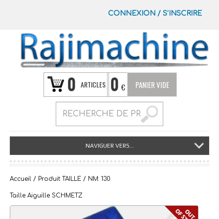
CONNEXION
/
S’INSCRIRE
0
0
ARTICLES
PANIER VIDE
€
NAVIGUER VERS...
Accueil
/ Produit TAILLE / NM: 130
Taille Aiguille SCHMETZ