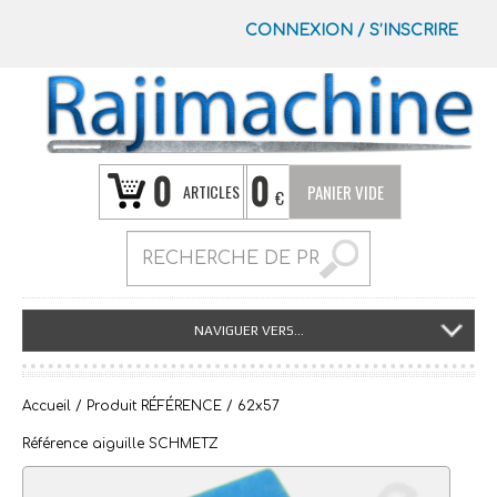
CONNEXION
/
S’INSCRIRE
0
0
ARTICLES
PANIER VIDE
€
NAVIGUER VERS...
Accueil
/ Produit RÉFÉRENCE / 62x57
Référence aiguille SCHMETZ