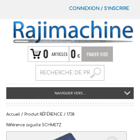
CONNEXION
/
S’INSCRIRE
0
0
ARTICLES
PANIER VIDE
€
NAVIGUER VERS...
Accueil
/ Produit RÉFÉRENCE / 1738
Référence aiguille SCHMETZ