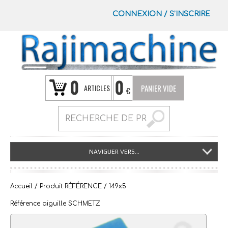
CONNEXION
/
S’INSCRIRE
0
0
ARTICLES
PANIER VIDE
€
NAVIGUER VERS...
Accueil
/ Produit RÉFÉRENCE / 149x5
Référence aiguille SCHMETZ