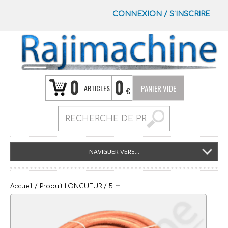
CONNEXION
/
S’INSCRIRE
0
0
ARTICLES
PANIER VIDE
€
NAVIGUER VERS...
Accueil
/ Produit LONGUEUR / 5 m