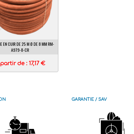
E EN CUIR DE 25 M Ø DE 8 MM RM-
A979-8-CR
partir de :
17,17
€
SON
GARANTIE / SAV