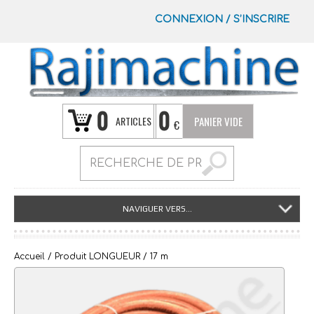
CONNEXION
/
S’INSCRIRE
0
0
ARTICLES
PANIER VIDE
€
NAVIGUER VERS...
Accueil
/ Produit LONGUEUR / 17 m