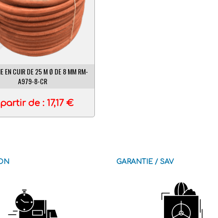
E EN CUIR DE 25 M Ø DE 8 MM RM-
A979-8-CR
partir de :
17,17
€
SON
GARANTIE / SAV