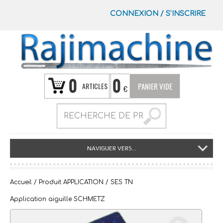
CONNEXION
/
S’INSCRIRE
0
0
ARTICLES
PANIER VIDE
€
NAVIGUER VERS...
Accueil
/ Produit APPLICATION / SES TN
Application aiguille SCHMETZ