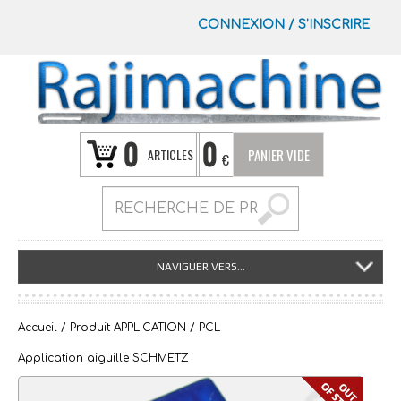
CONNEXION
/
S’INSCRIRE
0
0
ARTICLES
PANIER VIDE
€
NAVIGUER VERS...
Accueil
/ Produit APPLICATION / PCL
Application aiguille SCHMETZ