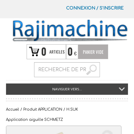
CONNEXION
/
S’INSCRIRE
0
0
ARTICLES
PANIER VIDE
€
NAVIGUER VERS...
Accueil
/ Produit APPLICATION / H.SUK
Application aiguille SCHMETZ