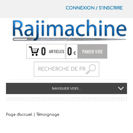
CONNEXION
/
S’INSCRIRE
0
0
ARTICLES
PANIER VIDE
€
NAVIGUER VERS...
Page d'accueil
|
Témoignage