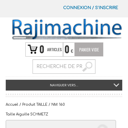
CONNEXION
/
S’INSCRIRE
0
0
ARTICLES
PANIER VIDE
€
NAVIGUER VERS...
Accueil
/ Produit TAILLE / NM: 160
Taille Aiguille SCHMETZ