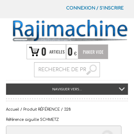
CONNEXION
/
S’INSCRIRE
0
0
ARTICLES
PANIER VIDE
€
NAVIGUER VERS...
Accueil
/ Produit RÉFÉRENCE / 328
Référence aiguille SCHMETZ