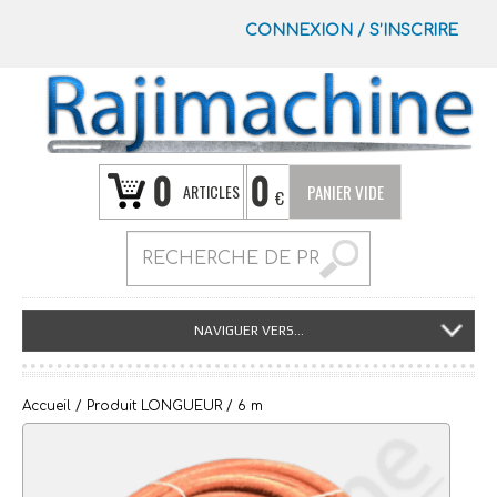
CONNEXION
/
S’INSCRIRE
0
0
ARTICLES
PANIER VIDE
€
NAVIGUER VERS...
Accueil
/ Produit LONGUEUR / 6 m