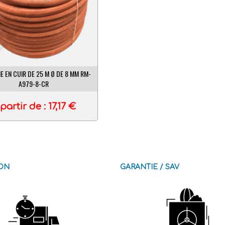
E EN CUIR DE 25 M Ø DE 8 MM RM-
A979-8-CR
partir de :
17,17
€
SON
GARANTIE / SAV