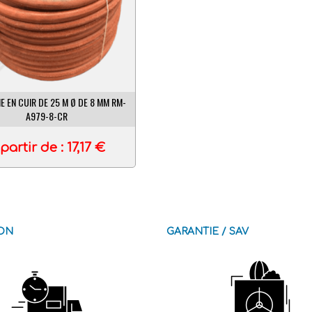
E EN CUIR DE 25 M Ø DE 8 MM RM-
A979-8-CR
partir de :
17,17
€
SON
GARANTIE / SAV